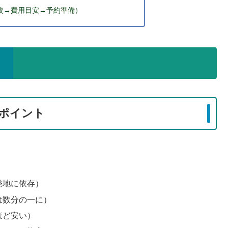
較→費用目安→予約準備）
ポイント
。
発地に依存）
は数分の一に）
ほど安い）