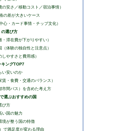
費の安さ／移動コスト／宿泊事情）
格の差が大きいケース
中心・カード事情・チップ文化）
」の選び方
離・滞在費が下がりやすい）
国（体験の独自性と注意点）
のしやすさと費用感）
キングTOP7
らい安いのか
家賃・食費・交通のバランス）
・都市間バス）を含めた考え方
αで選ぶおすすめの国
選び方
高い国の魅力
環境が整う国の特徴
）で満足度が変わる理由