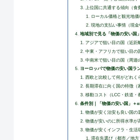
上位国に共通する傾向（食
ローカル価格と観光地価
現地の支払い事情（現金
地域別で見る「物価の安い国
アジアで狙い目の国（近距
中東・アフリカで狙い目の
中南米で狙い目の国（周遊
ヨーロッパで物価の安い国ラン
西欧と比較して何がどれく
長期滞在に向く国の特徴（
移動コスト（LCC・鉄道
条件別｜「物価の安い国」＋
物価が安く治安も良い国の
物価が安いのに所得水準が
物価が安くインフラ・生活
滞在先選び（都市／地方