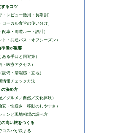
化するコツ
び・レビュー活用・長期割）
・ローカル食堂の使い分け）
・配車・周遊ルート設計）
ット・共通パス・オフシーズン）
前準備が重要
くある手口と回避策）
虫・医療アクセス）
（設備・清潔感・立地）
新情報チェック方法
」の決め方
光／グルメ／自然／文化体験）
治安・快適さ・移動のしやすさ）
ションと現地相場の調べ方
度の高い旅をつくる
でコスパが決まる