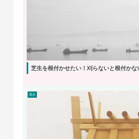
芝生を根付かせたい！刈らないと根付かな
風水