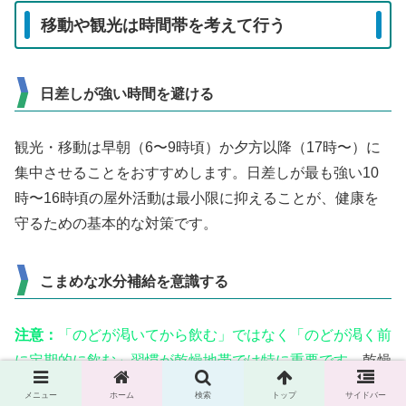
移動や観光は時間帯を考えて行う
日差しが強い時間を避ける
観光・移動は早朝（6〜9時頃）か夕方以降（17時〜）に
集中させることをおすすめします。日差しが最も強い10
時〜16時頃の屋外活動は最小限に抑えることが、健康を
守るための基本的な対策です。
こまめな水分補給を意識する
注意：
「のどが渇いてから飲む」ではなく「のどが渇く前
に定期的に飲む」習慣が乾燥地帯では特に重要です。
乾燥
が強いと口の渇きを感じにくくなることがあります。
メニュー
ホーム
検索
トップ
サイドバー