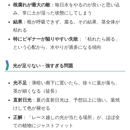
根腐れが最大の敵
：毎日水をやるのが良いと思い込
み、常に土が湿った状態にしてしまう
結果
：根が呼吸できず、腐る。その結果、茎全体が
枯れる
特にビギナーが陥りやすい失敗
：「枯れたら困る」
という心配から、水やりが過多になる傾向
光が足りない・強すぎる問題
光不足
：薄暗い廊下に置いたら、徐々に葉が落ち、
茎が細くなる（徒長）
直射日光
：夏の直射日光は、予想以上に強い。葉焼
けして色が褪せる
正解
：「レース越しの光が当たる場所」が、ほぼ全
ての植物にジャストフィット