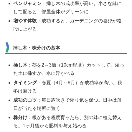
ベンジャミン
：挿し木の成功率が高い。小さな鉢に
して配ると、部屋全体がグリーンに
増やす体験
：成功すると、ガーデニングの喜びが格
段に上がる
挿し木・株分けの基本
挿し木
：茎を2～3節（10cm程度）カットして、湿っ
た土に挿すか、水に浮かべる
タイミング
：春夏（4月～8月）が成功率が高い。秋
冬は避ける
成功のコツ
：毎日霧吹きで湿り気を保つ。日中は薄
日が当たる場所に置く
株分け
：根がある程度育ったら、別の鉢に植え替え
る。1ヶ月後から肥料を与え始める