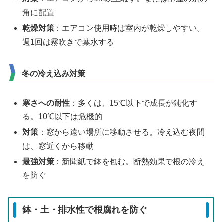
角に配置
乾燥対策
：エアコン使用時は室内が乾燥しやすい。
週1回は霧吹きで葉水する
冬の冷え込み対策
寒さへの耐性
：多くは、15℃以下で成長が鈍化す
る。10℃以下は危機的
対策
：窓から遠い場所に移動させる。冷え込む夜間
は、窓近くから移動
最強対策
：新聞紙で鉢を包む。断熱効果で根の冷え
を防ぐ
鉢・土・排水性で根腐れを防ぐ