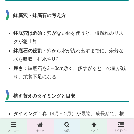
鉢底穴・鉢底石の考え方
鉢底穴は必須
：穴がない鉢を使うと、根腐れのリス
クが急上昇
鉢底石の役割
：穴から水が流れ出すまでに、余分な
水を吸収。排水性UP
厚さ
：鉢底石を2～3cm敷く。多すぎると土の量が減
り、栄養不足になる
植え替えのタイミングと目安
タイミング
：春（4月～5月）が最適。成長期で、根
が張りやすい
目安
：鉢底から根が出ている、水やり後すぐに土が
メニュー
ホーム
検索
トップ
サイドバー