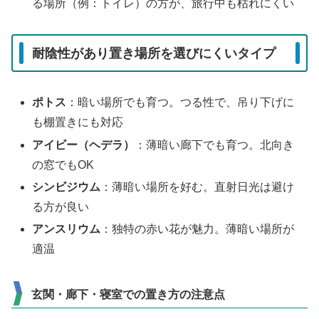
る場所（例：トイレ）の方が、旅行中も枯れにくい
耐陰性があり置き場所を選びにくいタイプ
ポトス
：暗い場所でも育つ。つる性で、吊り下げに
も棚置きにも対応
アイビー（ヘデラ）
：薄暗い廊下でも育つ。北向き
の窓でもOK
シンビジウム
：薄暗い場所を好む。直射日光は避け
る方が良い
アンスリウム
：独特の赤い花が魅力。薄暗い場所が
適温
玄関・廊下・寝室での置き方の注意点