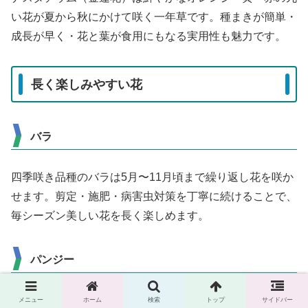
い花が夏から秋にかけて咲く一年草です。種まきが簡単・
成長が早く・花と葉が食用にもなる実用性も魅力です。
長く楽しみやすい花
バラ
四季咲き品種のバラは5月〜11月頃まで繰り返し花を咲か
せます。剪定・施肥・病害虫対策を丁寧に続けることで、
毎シーズン美しい花を長く楽しめます。
パンジー
10月〜5月頃まで長期間咲き続けるパンジーは、冬から春
メニュー
ホーム
検索
トップ
サイドバー