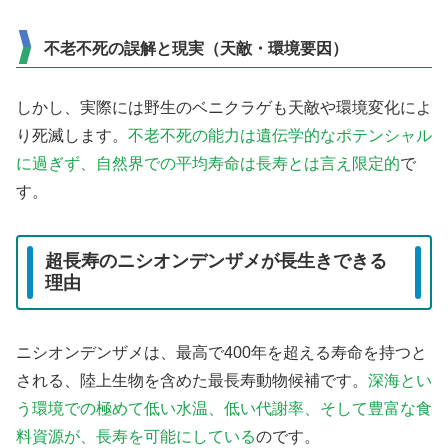
不老不死の誤解と現実（天敵・環境要因）
しかし、実際には野生のベニクラゲも天敵や環境変化によ
り死滅します。
不老不死の能力は遺伝学的なポテンシャル
に過ぎず、自然界での平均寿命は長寿とは言え限定的
で
す。
超長寿のニシオンデンザメが長生きできる
理由
ニシオンデンザメは、最高で400年を超える寿命を持つと
される、陸上生物を含めた最長寿動物候補です。
深海とい
う環境での極めて低い水温、低い代謝率、そして豊富な食
料資源が、長寿を可能にしている
のです。