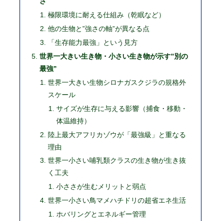
さ
極限環境に耐える仕組み（乾眠など）
他の生物と”強さの軸”が異なる点
「生存能力最強」という見方
世界一大きい生き物・小さい生き物が示す”別の
最強”
世界一大きい生物シロナガスクジラの規格外
スケール
サイズが生存に与える影響（捕食・移動・
体温維持）
陸上最大アフリカゾウが「最強級」と重なる
理由
世界一小さい哺乳類クラスの生き物が生き抜
く工夫
小ささが生むメリットと弱点
世界一小さい鳥マメハチドリの超省エネ生活
ホバリングとエネルギー管理