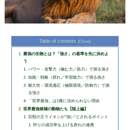
Table of contents
最強の生物とは？「強さ」の基準を先に決めよ
う
パワー・攻撃力（噛む力／筋力）で測る強さ
知能・戦略（群れ／学習能力）で測る強さ
耐久性・環境適応（極限環境／防御力）で測
る強さ
「世界最強」は1種に決められない理由
世界最強候補の動物たち【陸上編】
百獣の王ライオンが”強い”とされるポイント
狩りの成功率を上げる群れの連携