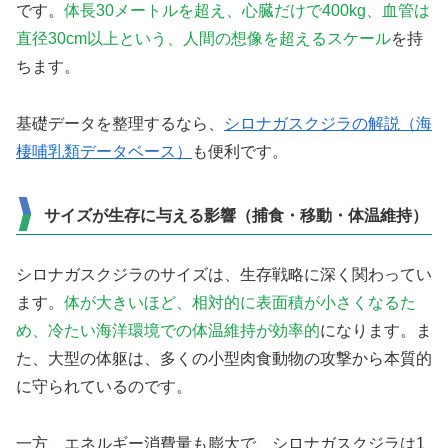
です。
体長30メートルを超え、心臓だけで400kg、血管は
直径30cm以上という、人間の想像を超えるスケール
を持
ちます。
基礎データを整理するなら、
シロナガスクジラの解説（海
棲哺乳類データベース）
も便利です。
サイズが生存に与える影響（捕食・移動・体温維持）
シロナガスクジラのサイズは、生存戦略に深く関わってい
ます。
体が大きいほど、相対的に表面積が小さくなるた
め、冷たい海洋環境での体温維持が効率的
になります。ま
た、大型の体躯は、多くの小型肉食動物の攻撃から本質的
に守られているのです。
一方、エネルギー消費量も膨大で、シロナガスクジラは1