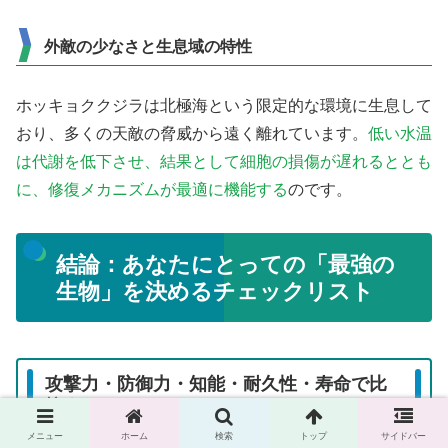
外敵の少なさと生息域の特性
ホッキョククジラは北極海という限定的な環境に生息して
おり、多くの天敵の脅威から遠く離れています。
低い水温
は代謝を低下させ、結果として細胞の損傷が遅れるととも
に、修復メカニズムが最適に機能する
のです。
結論：あなたにとっての「最強の
生物」を決めるチェックリスト
攻撃力・防御力・知能・耐久性・寿命で比
較する
メニュー
ホーム
検索
トップ
サイドバー