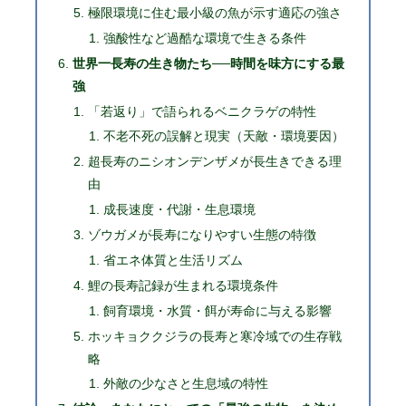
極限環境に住む最小級の魚が示す適応の強さ
強酸性など過酷な環境で生きる条件
世界一長寿の生き物たち──時間を味方にする最
強
「若返り」で語られるベニクラゲの特性
不老不死の誤解と現実（天敵・環境要因）
超長寿のニシオンデンザメが長生きできる理
由
成長速度・代謝・生息環境
ゾウガメが長寿になりやすい生態の特徴
省エネ体質と生活リズム
鯉の長寿記録が生まれる環境条件
飼育環境・水質・餌が寿命に与える影響
ホッキョククジラの長寿と寒冷域での生存戦
略
外敵の少なさと生息域の特性