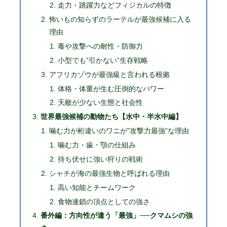
走力・跳躍力などフィジカルの特徴
怖いもの知らずのラーテルが最強候補に入る
理由
毒や攻撃への耐性・防御力
小型でも”引かない”生存戦略
アフリカゾウが最強級と言われる根拠
体格・体重が生む圧倒的なパワー
天敵が少ない生態と社会性
世界最強候補の動物たち【水中・半水中編】
噛む力が桁違いのワニが”攻撃力最強”な理由
噛む力・歯・顎の仕組み
待ち伏せに強い狩りの戦術
シャチが海の最強生物と呼ばれる理由
高い知能とチームワーク
食物連鎖の頂点としての強さ
番外編：方向性が違う「最強」──クマムシの強