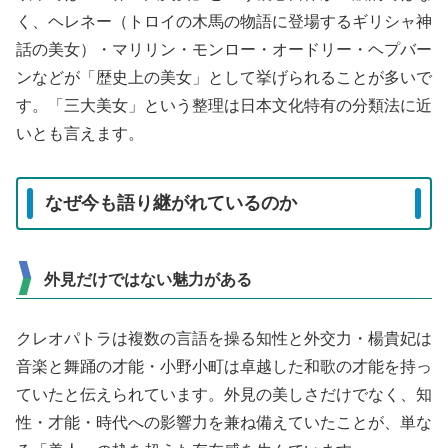
く、ヘレネー（トロイの木馬の物語に登場するギリシャ神
話の美女）・マリリン・モンロー・オードリー・ヘプバー
ンなどが「歴史上の美女」として挙げられることが多いで
す。「三大美女」という整理は日本文化特有の分類法に近
いとも言えます。
なぜ今も語り継がれているのか
外見だけではない魅力がある
クレオパトラは複数の言語を操る知性と外交力・楊貴妃は
音楽と舞踊の才能・小野小町は卓越した和歌の才能を持っ
ていたと伝えられています。外見の美しさだけでなく、知
性・才能・時代への影響力を兼ね備えていたことが、単な