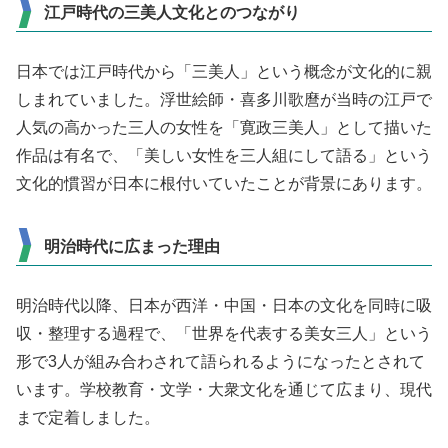
江戸時代の三美人文化とのつながり
日本では江戸時代から「三美人」という概念が文化的に親
しまれていました。浮世絵師・喜多川歌麿が当時の江戸で
人気の高かった三人の女性を「寛政三美人」として描いた
作品は有名で、「美しい女性を三人組にして語る」という
文化的慣習が日本に根付いていたことが背景にあります。
明治時代に広まった理由
明治時代以降、日本が西洋・中国・日本の文化を同時に吸
収・整理する過程で、「世界を代表する美女三人」という
形で3人が組み合わされて語られるようになったとされて
います。学校教育・文学・大衆文化を通じて広まり、現代
まで定着しました。