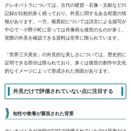
クレオパトラについては、古代の硬貨・石像・文献などの
記録が比較的多く残っており、外見に関するある程度の情
報があります。一方、楊貴妃については詩文による描写が
中心で・小野小町に至っては肖像画も後世のものが多く、
実際の外見を確認できる資料は非常に限られています。
「世界三大美女」の外見的な美しさについては、歴史的に
証明できる部分は限られており、多くは後世の創作や文化
的なイメージによって形成された側面があります。
外見だけで評価されていない点に注目する
知性や教養が重視された背景
クレオパトラが当時の記録で評価されていたのは容姿だけ