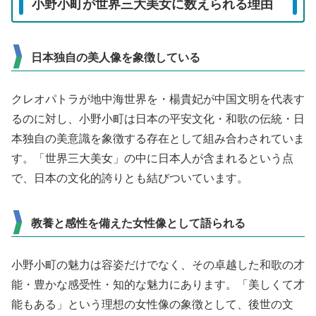
小野小町が世界三大美女に数えられる理由
日本独自の美人像を象徴している
クレオパトラが地中海世界を・楊貴妃が中国文明を代表す
るのに対し、小野小町は日本の平安文化・和歌の伝統・日
本独自の美意識を象徴する存在として組み合わされていま
す。「世界三大美女」の中に日本人が含まれるという点
で、日本の文化的誇りとも結びついています。
教養と感性を備えた女性像として語られる
小野小町の魅力は容姿だけでなく、その卓越した和歌の才
能・豊かな感受性・知的な魅力にあります。「美しくて才
能もある」という理想の女性像の象徴として、後世の文