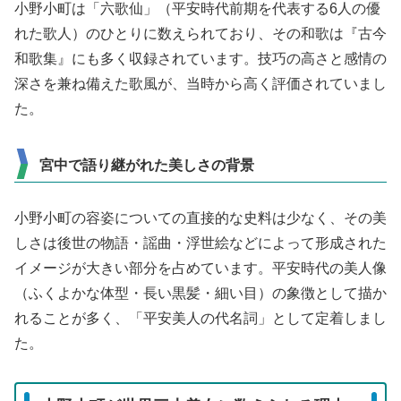
小野小町は「六歌仙」（平安時代前期を代表する6人の優
れた歌人）のひとりに数えられており、その和歌は『古今
和歌集』にも多く収録されています。技巧の高さと感情の
深さを兼ね備えた歌風が、当時から高く評価されていまし
た。
宮中で語り継がれた美しさの背景
小野小町の容姿についての直接的な史料は少なく、その美
しさは後世の物語・謡曲・浮世絵などによって形成された
イメージが大きい部分を占めています。平安時代の美人像
（ふくよかな体型・長い黒髪・細い目）の象徴として描か
れることが多く、「平安美人の代名詞」として定着しまし
た。