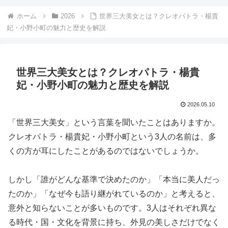
ホーム
2026
世界三大美女とは？クレオパトラ・楊貴
妃・小野小町の魅力と歴史を解説
世界三大美女とは？クレオパトラ・楊貴
妃・小野小町の魅力と歴史を解説
2026.05.10
「世界三大美女」という言葉を聞いたことはありますか。
クレオパトラ・楊貴妃・小野小町という3人の名前は、多
くの方が耳にしたことがあるのではないでしょうか。
しかし「誰がどんな基準で決めたのか」「本当に美人だっ
たのか」「なぜ今も語り継がれているのか」と考えると、
意外と知らないことが多いものです。3人はそれぞれ異な
る時代・国・文化を背景に持ち、外見の美しさだけでなく