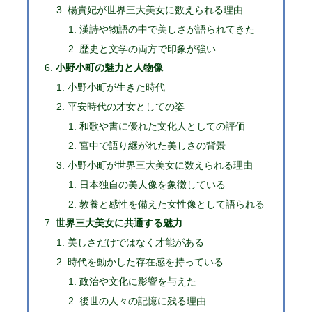
楊貴妃が世界三大美女に数えられる理由
漢詩や物語の中で美しさが語られてきた
歴史と文学の両方で印象が強い
小野小町の魅力と人物像
小野小町が生きた時代
平安時代の才女としての姿
和歌や書に優れた文化人としての評価
宮中で語り継がれた美しさの背景
小野小町が世界三大美女に数えられる理由
日本独自の美人像を象徴している
教養と感性を備えた女性像として語られる
世界三大美女に共通する魅力
美しさだけではなく才能がある
時代を動かした存在感を持っている
政治や文化に影響を与えた
後世の人々の記憶に残る理由