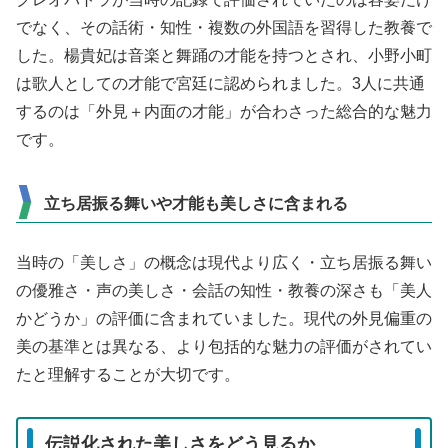
でなく、その話術・知性・複数の外国語を習得した教養で
した。楊貴妃は音楽と舞踊の才能を持つとされ、小野小町
は歌人としての才能で宮廷に認められました。3人に共通
するのは「外見＋内面の才能」が合わさった総合的な魅力
です。
立ち居振る舞いや才能も美しさに含まれる
当時の「美しさ」の概念は現代より広く・立ち居振る舞い
の優雅さ・声の美しさ・会話の知性・教養の深さも「美人
かどうか」の評価に含まれていました。現代の外見偏重の
美の基準とは異なる、より包括的な魅力の評価がされてい
たと理解することが大切です。
伝説化された美しさをどう見るか