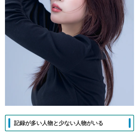
記録が多い人物と少ない人物がいる