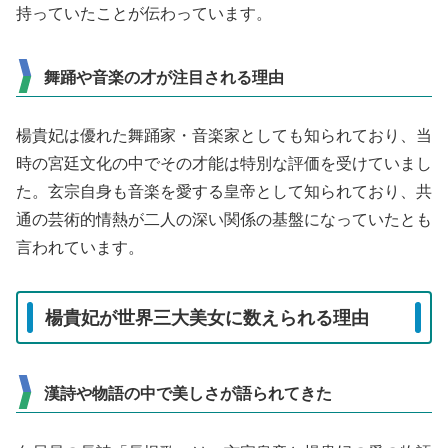
持っていたことが伝わっています。
舞踊や音楽の才が注目される理由
楊貴妃は優れた舞踊家・音楽家としても知られており、当
時の宮廷文化の中でその才能は特別な評価を受けていまし
た。玄宗自身も音楽を愛する皇帝として知られており、共
通の芸術的情熱が二人の深い関係の基盤になっていたとも
言われています。
楊貴妃が世界三大美女に数えられる理由
漢詩や物語の中で美しさが語られてきた