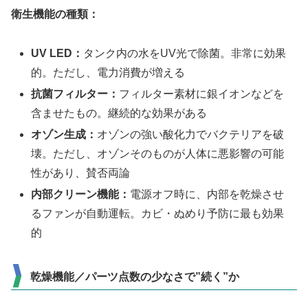
衛生機能の種類：
UV LED：
タンク内の水をUV光で除菌。非常に効果
的。ただし、電力消費が増える
抗菌フィルター：
フィルター素材に銀イオンなどを
含ませたもの。継続的な効果がある
オゾン生成：
オゾンの強い酸化力でバクテリアを破
壊。ただし、オゾンそのものが人体に悪影響の可能
性があり、賛否両論
内部クリーン機能：
電源オフ時に、内部を乾燥させ
るファンが自動運転。カビ・ぬめり予防に最も効果
的
乾燥機能／パーツ点数の少なさで”続く”か