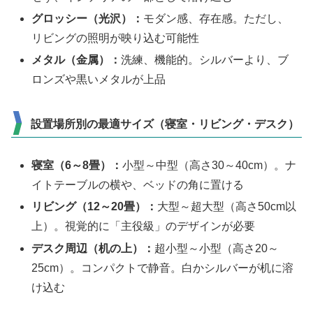
グロッシー（光沢）：
モダン感、存在感。ただし、
リビングの照明が映り込む可能性
メタル（金属）：
洗練、機能的。シルバーより、ブ
ロンズや黒いメタルが上品
設置場所別の最適サイズ（寝室・リビング・デスク）
寝室（6～8畳）：
小型～中型（高さ30～40cm）。ナ
イトテーブルの横や、ベッドの角に置ける
リビング（12～20畳）：
大型～超大型（高さ50cm以
上）。視覚的に「主役級」のデザインが必要
デスク周辺（机の上）：
超小型～小型（高さ20～
25cm）。コンパクトで静音。白かシルバーが机に溶
け込む