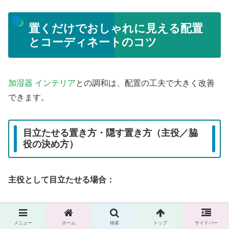
置くだけでおしゃれに見える配置
とコーディネートのコツ
加湿器 インテリア
との調和は、配置の工夫で大きく改善
できます。
目立たせる置き方・隠す置き方（主役／脇
役の決め方）
主役として目立たせる場合：
リビングのソファ背後、または部屋の角に配置
背景の壁が無地（白または濃い色）だと、加湿器が
メニュー
ホーム
検索
トップ
サイドバー