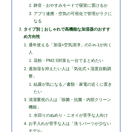
静音・おやすみモードで寝室に置けるか
アプリ連携・空気の可視化で管理がラクに
なる
タイプ別｜おしゃれで高機能な加湿器のおすす
め方向性
通年使える「加湿×空気清浄」の2-in-1が向く
人
花粉・PM2.5対策も一台でまとめたい
過加湿を抑えたい人は「気化式＋湿度自動調
整」
結露が気になる／書類・家電の近くに置き
たい
清潔重視の人は「除菌・抗菌・内部クリーン
機能」
水回りのぬめり・ニオイが苦手な人向け
お手入れが苦手な人は「洗うパーツが少ない
モデル」