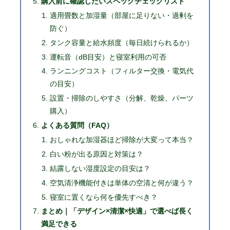
購入前に確認したいスペックチェックリスト
適用畳数と加湿量（部屋に足りない・過剰を
防ぐ）
タンク容量と給水頻度（毎日続けられるか）
運転音（dB目安）と寝室利用の可否
ランニングコスト（フィルター交換・電気代
の目安）
設置・掃除のしやすさ（分解、乾燥、パーツ
購入）
よくある質問（FAQ）
おしゃれな加湿器ほど掃除が大変って本当？
白い粉が出る原因と対策は？
結露しない湿度設定の目安は？
空気清浄機能付きは単体の空清と何が違う？
寝室に置くなら何を優先すべき？
まとめ｜「デザイン×清潔×快適」で選べば長く
満足できる