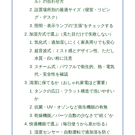
ル）の合わせ方
設置場所別の最適サイズ（寝室・リビン
グ・デスク）
照明・表示ランプの”主張”をチェックする
加湿方式で選ぶ（見た目だけで失敗しない）
気化式：過加湿しにくく家具周りでも安心
超音波式：ミスト感とデザイン性、ただし
水質・白い粉に注意
スチーム式：パワフルで衛生的、熱・電気
代・安全性を確認
清潔に保てるか（おしゃれ家電ほど重要）
タンクの広口・フラット構造で洗いやすい
か
抗菌・UV・オゾンなど衛生機能の有無
乾燥機能／パーツ点数の少なさで”続く”か
快適機能で選ぶ（毎日使うから差が出る）
湿度センサー・自動運転で過加湿を防ぐ