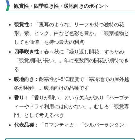
観賞性・四季咲き性・暖地向きのポイント
観賞性：
「兎耳のような」リーフを持つ独特の花
形。紫、ピンク、白など色彩も豊か。「観葉植物と
しても価値」を持つ最大の利点
四季咲き性：
春～秋に「繰り返し開花」するため
「観賞期間が長い」。年に複数回の開花が期待でき
る
暖地向き：
耐寒性が-5°C程度で「寒冷地での屋外越
冬が困難」。暖地向けの品種です
香り：
「香りが弱い」という欠点があり「ハーブテ
ィーやドライ利用には向かない」。むしろ「観賞専
門」として考えるべき
代表品種：
「ロマンティカ」「シルバーランタン」