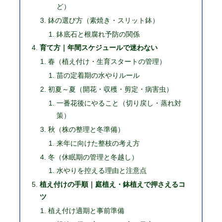
ど）
鉢の選び方（素焼き・スリット鉢）
鉢底石と根腐れ予防の関係
育て方｜年間スケジュールで迷わない
春（植え付け・生育スタートの管理）
苗の定着期の水やりルール
初夏～夏（開花・収穫・剪定・病害虫）
一番花後にやること（切り戻し・蒸れ対
策）
秋（株の整理と冬準備）
来年に向けた整枝の考え方
冬（休眠期の管理と冬越し）
水やりを控える理由と注意点
植え付けの手順｜庭植え・鉢植えで押さえるコ
ツ
植え付け適期と事前準備