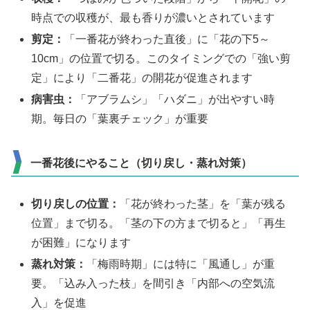
時点での収穫が、最も香りが濃いとされています
剪定：
「一番花が終わった直後」に「花の下5～
10cm」の位置で切る。このタイミングでの「強い剪
定」により「二番花」の開花が促進されます
病害虫：
「アブラムシ」「ハダニ」が出やすい時
期。毎日の「葉裏チェック」が重要
一番花後にやること（切り戻し・蒸れ対策）
切り戻しの位置：
「花が終わった茎」を「葉が残る
位置」まで切る。「茎の下の方まで切ると」「再生
が困難」になります
蒸れ対策：
「梅雨時期」には特に「風通し」が重
要。「込み入った枝」を間引き「内部への空気流
入」を促進