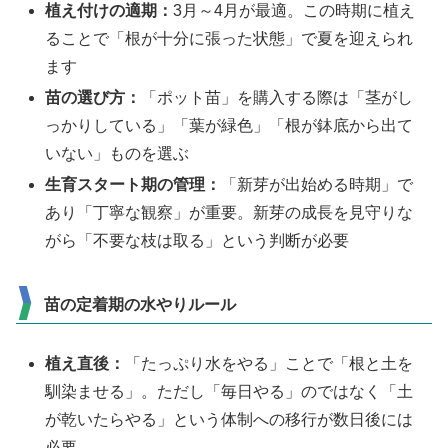
植え付けの適期：
3月～4月が最適。この時期に植え
ることで「根が十分に張った状態」で夏を迎えられ
ます
苗の選び方：
「ポット苗」を購入する際は「茎がし
っかりしている」「葉が緑色」「根が鉢底から出て
いない」ものを選ぶ
生育スタート期の管理：
「新芽が出始める時期」で
あり「丁寧な観察」が重要。新芽の成長を見守りな
がら「不要な枝は取る」という判断が必要
苗の定着期の水やりルール
植え直後：
「たっぷり水をやる」ことで「根と土を
馴染ませる」。ただし「毎日やる」のではなく「土
が乾いたらやる」という体制への移行が数日後には
必要