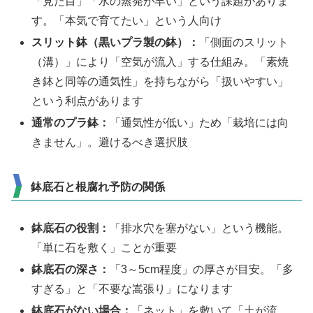
「見た目」「水の蒸発が早い」という課題がありま
す。「本気で育てたい」という人向け
スリット鉢（黒いプラ製の鉢）：
「側面のスリット
（溝）」により「空気が流入」する仕組み。「素焼
き鉢と同等の通気性」を持ちながら「扱いやすい」
という利点があります
通常のプラ鉢：
「通気性が低い」ため「栽培には向
きません」。避けるべき選択肢
鉢底石と根腐れ予防の関係
鉢底石の役割：
「排水穴を塞がない」という機能。
「単に石を敷く」ことが重要
鉢底石の深さ：
「3～5cm程度」の厚さが目安。「多
すぎる」と「不要な嵩張り」になります
鉢底石がない場合：
「ネット」を敷いて「土が流