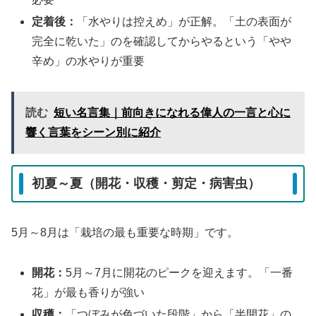
定着後：
「水やりは控えめ」が正解。「土の表面が
完全に乾いた」のを確認してからやるという「やや
辛め」の水やりが重要
読む
短い名言集｜前向きになれる偉人の一言と心に
響く言葉をシーン別に紹介
初夏～夏（開花・収穫・剪定・病害虫）
5月～8月は「栽培の最も重要な時期」です。
開花：
5月～7月に開花のピークを迎えます。「一番
花」が最も香りが強い
収穫：
「つぼみが色づいた段階」から「半開花」の