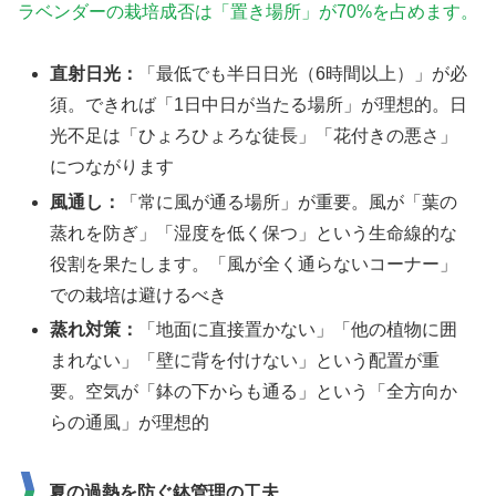
ラベンダーの栽培成否は「置き場所」が70%を占めます。
直射日光：
「最低でも半日日光（6時間以上）」が必
須。できれば「1日中日が当たる場所」が理想的。日
光不足は「ひょろひょろな徒長」「花付きの悪さ」
につながります
風通し：
「常に風が通る場所」が重要。風が「葉の
蒸れを防ぎ」「湿度を低く保つ」という生命線的な
役割を果たします。「風が全く通らないコーナー」
での栽培は避けるべき
蒸れ対策：
「地面に直接置かない」「他の植物に囲
まれない」「壁に背を付けない」という配置が重
要。空気が「鉢の下からも通る」という「全方向か
らの通風」が理想的
夏の過熱を防ぐ鉢管理の工夫