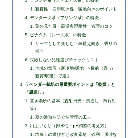
フレンチ系（ストエカス系）の特徴
観賞性・四季咲き性・暖地向きのポイント
デンタータ系（フリンジ系）の特徴
葉の見た目・高温多湿耐性・管理のコツ
ピナタ系（レース系）の特徴
リーフとして楽しむ・鉢植え向き・香りの
傾向
失敗しない品種選びチェックリスト
地域の気候（寒冷地/暖地）×目的（香り/
観賞/収穫）で選ぶ
ラベンダー栽培の最重要ポイントは「乾燥」と
「風通し」
置き場所の基本（直射日光・風通し・蒸れ対
策）
夏の過熱を防ぐ鉢管理の工夫
用土づくり（排水性・pH調整の考え方）
培養土の選び方と改良素材（砂利・川砂な