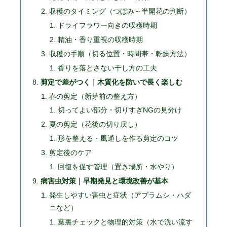
収穫のタイミング（つぼみ～半開花の判断）
ドライフラワー向きの収穫時期
精油・香り重視の収穫時期
収穫の手順（切る位置・時間帯・乾燥方法）
香りを落とさない干し方の工夫
剪定で差がつく｜木質化を防いで長く楽しむ
春の剪定（新芽前の整え方）
切ってよい部分・切りすぎNGの見分け
夏の剪定（花後の切り戻し）
形を整える・風通しを作る剪定のコツ
剪定後のケア
回復を促す管理（置き場所・水やり）
病害虫対策｜早期発見と環境改善が基本
発生しやすい害虫と症状（アブラムシ・ハダ
ニなど）
葉裏チェックと物理的対策（水で洗い流す