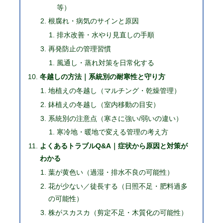
等）
根腐れ・病気のサインと原因
排水改善・水やり見直しの手順
再発防止の管理習慣
風通し・蒸れ対策を日常化する
冬越しの方法｜系統別の耐寒性と守り方
地植えの冬越し（マルチング・乾燥管理）
鉢植えの冬越し（室内移動の目安）
系統別の注意点（寒さに強い/弱いの違い）
寒冷地・暖地で変える管理の考え方
よくあるトラブルQ&A｜症状から原因と対策が
わかる
葉が黄色い（過湿・排水不良の可能性）
花が少ない／徒長する（日照不足・肥料過多
の可能性）
株がスカスカ（剪定不足・木質化の可能性）