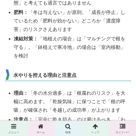
態」と考えても過言ではありません
肥料：
「冬は与えない」が原則。「成長が停止」し
ているため「肥料が効かない」どころか「濃度障
害」のリスクさえあります
凍結対策：
「地植えの場合」は「マルチングで根を
守る」。「鉢植えで寒冷地」の場合は「室内移動」
を検討
水やりを控える理由と注意点
理由：
「冬の水分過多」は「根腐れのリスク」を大
幅に高めます。「乾燥気味」に保つことで「根の呼
吸」が確保され「冬越しの成功率」が上がります
注意点：
「完全に乾き切る」のは避けるべき。「わ
ずかな湿度」は保つべき。「触ってカラカラ」のレ
メニュー
ホーム
検索
トップ
サイドバー