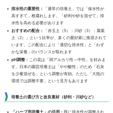
排水性の重要性：
「通常の培養土」では「保水性が
高すぎて」根腐れします。「砂利や砂を混ぜて」排
水性を高める必要があります
おすすめの配合：
「赤玉土（5）：川砂（3）：腐葉
土（2）」という比率が、多くの愛好家に推奨されて
います。この配合により「適切な排水性」と「わず
かな栄養」のバランスが取れます
pH調整：
この花は「弱アルカリ性～中性」を好みま
す。日本の園芸培養土は「やや酸性」のため「石灰
を少量混ぜる」という調整が有効。ただし「大抵の
環境では調整不要」という見方もあります
培養土の選び方と改良素材（砂利・川砂など）
「ハーブ用培養土」の活用：
既に排水性が調整され