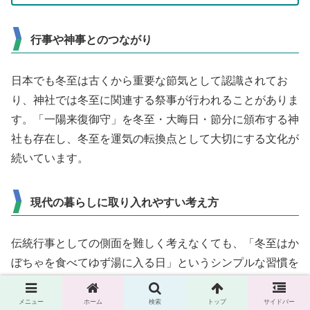
行事や神事とのつながり
日本でも冬至は古くから重要な節気として認識されてお
り、神社では冬至に関連する祭事が行われることがありま
す。「一陽来復御守」を冬至・大晦日・節分に頒布する神
社も存在し、冬至を運気の転換点として大切にする文化が
続いています。
現代の暮らしに取り入れやすい考え方
伝統行事としての側面を難しく考えなくても、「冬至はか
ぼちゃを食べてゆず湯に入る日」というシンプルな習慣を
家族で楽しむことが、日本の食文化・季節感・行事の良さ
を暮らしの中に自然に取り入れる方法になります。
メニュー
ホーム
検索
トップ
サイドバー