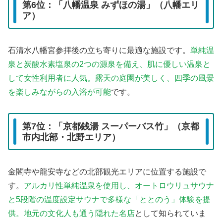
第6位：「八幡温泉 みずほの湯」（八幡エリ
ア）
石清水八幡宮参拝後の立ち寄りに最適な施設です。
単純温
泉と炭酸水素塩泉の2つの源泉を備え、肌に優しい温泉と
して女性利用者に人気。露天の庭園が美しく、四季の風景
を楽しみながらの入浴が可能
です。
第7位：「京都銭湯 スーパーバス竹」（京都
市内北部・北野エリア）
金閣寺や龍安寺などの北部観光エリアに位置する施設で
す。
アルカリ性単純温泉を使用し、オートロウリュサウナ
と5段階の温度設定サウナで多様な「ととのう」体験を提
供。地元の文化人も通う隠れた名店
として知られていま