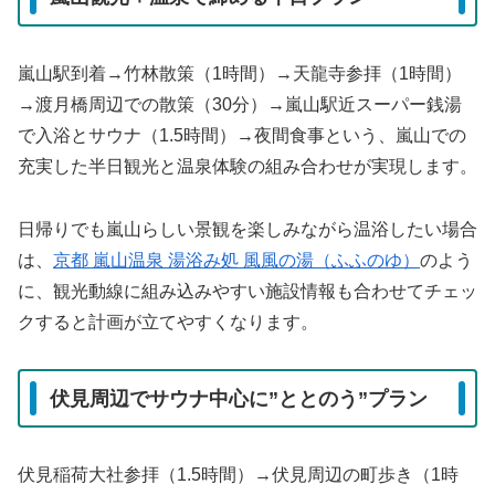
嵐山駅到着→竹林散策（1時間）→天龍寺参拝（1時間）
→渡月橋周辺での散策（30分）→嵐山駅近スーパー銭湯
で入浴とサウナ（1.5時間）→夜間食事という、嵐山での
充実した半日観光と温泉体験の組み合わせが実現します。
日帰りでも嵐山らしい景観を楽しみながら温浴したい場合
は、
京都 嵐山温泉 湯浴み処 風風の湯（ふふのゆ）
のよう
に、観光動線に組み込みやすい施設情報も合わせてチェッ
クすると計画が立てやすくなります。
伏見周辺でサウナ中心に”ととのう”プラン
伏見稲荷大社参拝（1.5時間）→伏見周辺の町歩き（1時