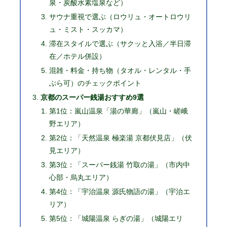
泉・炭酸水素塩泉など）
サウナ重視で選ぶ（ロウリュ・オートロウリ
ュ・ミスト・スッカマ）
滞在スタイルで選ぶ（サクッと入浴／半日滞
在／ホテル併設）
混雑・料金・持ち物（タオル・レンタル・手
ぶら可）のチェックポイント
京都のスーパー銭湯おすすめ9選
第1位：嵐山温泉「湯の華廊」（嵐山・嵯峨
野エリア）
第2位：「天然温泉 極楽湯 京都伏見店」（伏
見エリア）
第3位：「スーパー銭湯 竹取の湯」（市内中
心部・烏丸エリア）
第4位：「宇治温泉 源氏物語の湯」（宇治エ
リア）
第5位：「城陽温泉 らぎの湯」（城陽エリ