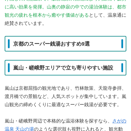
に高い効果を発揮。山奥の静寂の中での湯治体験は、都市
観光の疲れを根本から癒やす価値がある
として、温泉通に
絶賛されています。
京都のスーパー銭湯おすすめ9選
嵐山・嵯峨野エリアで立ち寄りやすい施設
嵐山は京都屈指の観光地であり、竹林散策、天龍寺参拝、
渡月橋での景観など、人気スポットが集中しています。嵐
山観光の締めくくりに最適なスーパー銭湯が必要です。
嵐山・嵯峨野周辺で本格的な温浴体験を探すなら、
さがの
温泉 天山の湯
のような選択肢も視野に入れると、観光動