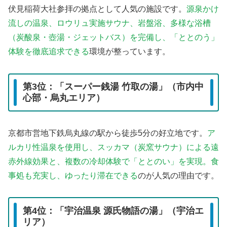
伏見稲荷大社参拝の拠点として人気の施設です。
源泉かけ
流しの温泉、ロウリュ実施サウナ、岩盤浴、多様な浴槽
（炭酸泉・壺湯・ジェットバス）を完備し、「ととのう」
体験を徹底追求できる
環境が整っています。
第3位：「スーパー銭湯 竹取の湯」（市内中
心部・烏丸エリア）
京都市営地下鉄烏丸線の駅から徒歩5分の好立地です。
ア
ルカリ性温泉を使用し、スッカマ（炭窯サウナ）による遠
赤外線効果と、複数の冷却体験で「ととのい」を実現。食
事処も充実し、ゆったり滞在できる
のが人気の理由です。
第4位：「宇治温泉 源氏物語の湯」（宇治エ
リア）