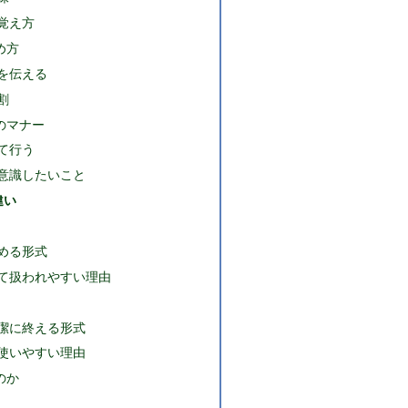
覚え方
め方
を伝える
割
のマナー
て行う
意識したいこと
違い
める形式
て扱われやすい理由
潔に終える形式
使いやすい理由
のか