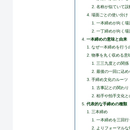
名称が似ていて誤
場面ごとの使い分け
一本締めが向く場
一丁締めが向く場
一本締めの意味と由来
なぜ一本締めを行う
物事を丸く収める意
三三九度との関係
最後の一回に込め
手締め文化のルーツ
古事記との関わり
柏手や拍手文化と
代表的な手締めの種類
三本締め
一本締めを三回行
よりフォーマルな