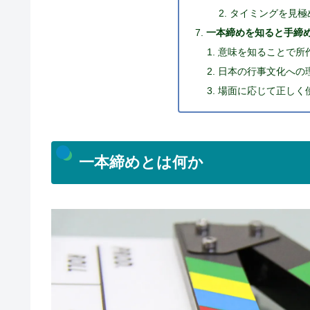
タイミングを見極
一本締めを知ると手締
意味を知ることで所
日本の行事文化への
場面に応じて正しく
一本締めとは何か