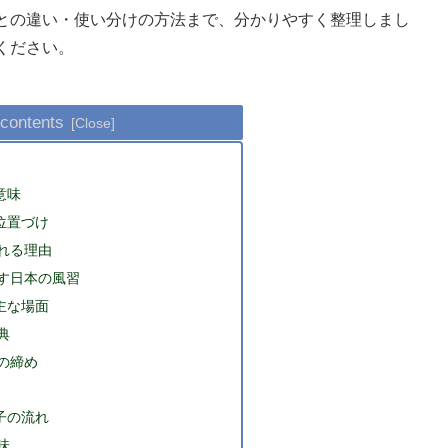
との違い・使い分けの方法まで、分かりやすく整理しまし
ください。
 contents
意味
位置づけ
れる理由
す日本の風習
主な場面
典
の締め
子の流れ
味