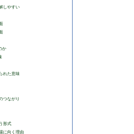
解しやすい
面
面
のか
味
られた意味
のつながり
う形式
場に向く理由