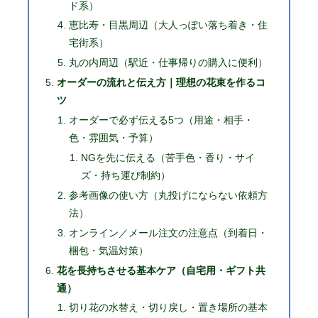
ド系）
恵比寿・目黒周辺（大人っぽい落ち着き・住
宅街系）
丸の内周辺（駅近・仕事帰りの購入に便利）
オーダーの流れと伝え方｜理想の花束を作るコ
ツ
オーダーで必ず伝える5つ（用途・相手・
色・雰囲気・予算）
NGを先に伝える（苦手色・香り・サイ
ズ・持ち運び制約）
参考画像の使い方（丸投げにならない依頼方
法）
オンライン／メール注文の注意点（到着日・
梱包・気温対策）
花を長持ちさせる基本ケア（自宅用・ギフト共
通）
切り花の水替え・切り戻し・置き場所の基本