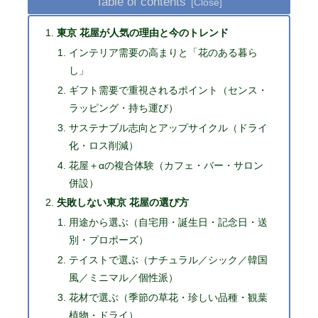
Table of contents
東京 花屋が人気の理由と今のトレンド
インテリア需要の高まりと「花のある暮ら
し」
ギフト需要で重視されるポイント（センス・
ラッピング・持ち運び）
サステナブル志向とアップサイクル（ドライ
化・ロス削減）
花屋＋αの複合体験（カフェ・バー・サロン
併設）
失敗しない東京 花屋の選び方
用途から選ぶ（自宅用・誕生日・記念日・送
別・プロポーズ）
テイストで選ぶ（ナチュラル／シック／韓国
風／ミニマル／個性派）
花材で選ぶ（季節の草花・珍しい品種・観葉
植物・ドライ）