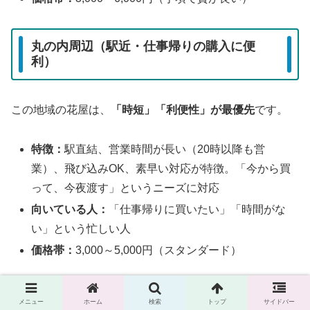
丸の内周辺（駅近・仕事帰りの購入に便
利）
この地域の花屋は、
「時短」「利便性」が最優先
です。
特徴：
駅直結、営業時間が長い（20時以降も営
業）、飛び込みOK、素早い対応が特徴。「今から買
って、今夜渡す」というニーズに対応
向いている人：
「仕事帰りに買いたい」「時間がな
い」という忙しい人
価格帯：
3,000～5,000円（スタンダード）
オーダーの流れと伝え方｜理想の
メニュー
ホーム
検索
トップ
サイドバー