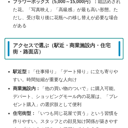
フラワーボックス（5,000～15,000円）：
箱詰めされ
た花。「写真映え」「高級感」が最も高い形態。た
だし、受け取り後に花瓶への移し替えが必要な場合
がある
アクセスで選ぶ（駅近・商業施設内・住宅
街・路面店）
駅近型：
「仕事帰り」「デート帰り」に立ち寄りや
すい。時間短縮が重要な人向け
商業施設内：
「他の買い物のついで」に購入可能。
デパート、ショッピングモール内の花屋は、「プレ
ゼント購入」の選択肢として便利
住宅街型：
「いつも同じ花屋で買う」という習慣を
作りやすい。スタッフとの顔見知け関係が築きやす