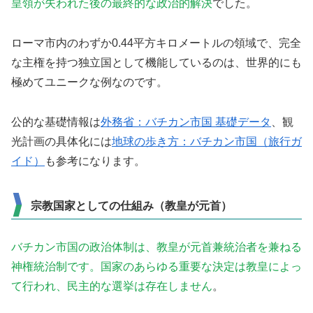
皇領が失われた後の最終的な政治的解決
でした。
ローマ市内のわずか0.44平方キロメートルの領域で、完全
な主権を持つ独立国として機能しているのは、世界的にも
極めてユニークな例なのです。
公的な基礎情報は
外務省：バチカン市国 基礎データ
、観
光計画の具体化には
地球の歩き方：バチカン市国（旅行ガ
イド）
も参考になります。
宗教国家としての仕組み（教皇が元首）
バチカン市国の政治体制は、教皇が元首兼統治者を兼ねる
神権統治制です。国家のあらゆる重要な決定は教皇によっ
て行われ、民主的な選挙は存在しません
。