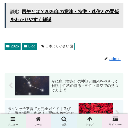
読む
丙午とは？2026年の意味・特徴・迷信との関係
をわかりやすく解説
2026
Blog
日本より小さい国
admin
かに座（蟹座）の神話と由来をやさしく
解説｜性格の特徴・相性・星空での見つ
け方まで
ポインセチア育て方完全ガイド｜選び
方・置き場所・水やり・翌年も色づかせ
るコツまで
メニュー
ホーム
検索
トップ
サイドバー