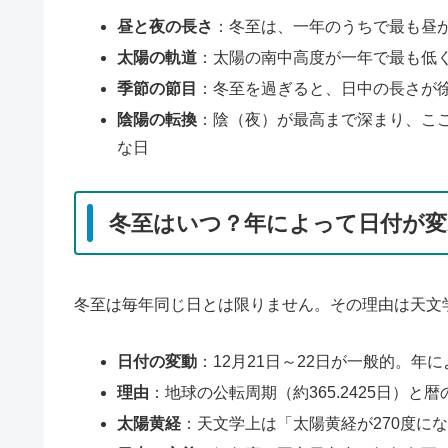
昼と夜の長さ
：冬至は、一年のうちで最も昼
太陽の軌道
：太陽の南中高度が一年で最も低
季節の節目
：冬至を過ぎると、日中の長さが
陰陽の転換
：陰（夜）が最高まで深まり、こ
な日
冬至はいつ？年によって日付が変
冬至は毎年同じ日とは限りません。その理由は天文
日付の変動
：12月21日～22日が一般的。年
理由
：地球の公転周期（約365.2425日）と
太陽黄経
：天文学上は「太陽黄経が270度に