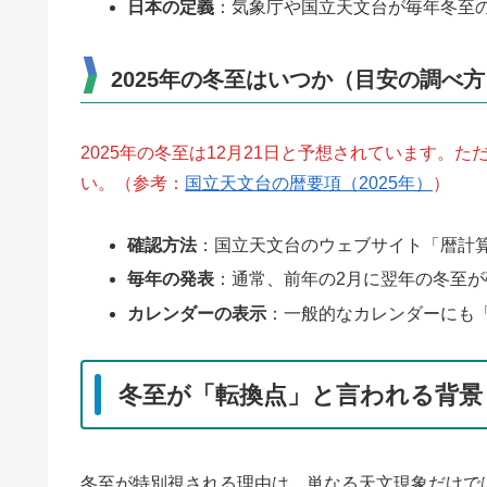
日本の定義
：気象庁や国立天文台が毎年冬至
2025年の冬至はいつか（目安の調べ方
2025年の冬至は12月21日と予想されています。
い。（参考：
国立天文台の暦要項（2025年）
）
確認方法
：国立天文台のウェブサイト「暦計
毎年の発表
：通常、前年の2月に翌年の冬至が
カレンダーの表示
：一般的なカレンダーにも
冬至が「転換点」と言われる背景
冬至が特別視される理由は、単なる天文現象だけで