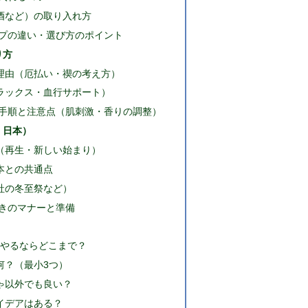
酒など）の取り入れ方
プの違い・選び方のポイント
り方
理由（厄払い・禊の考え方）
ラックス・血行サポート）
手順と注意点（肌刺激・香りの調整）
・日本）
（再生・新しい始まり）
本との共通点
社の冬至祭など）
きのマナーと準備
？やるならどこまで？
何？（最小3つ）
ゃ以外でも良い？
イデアはある？