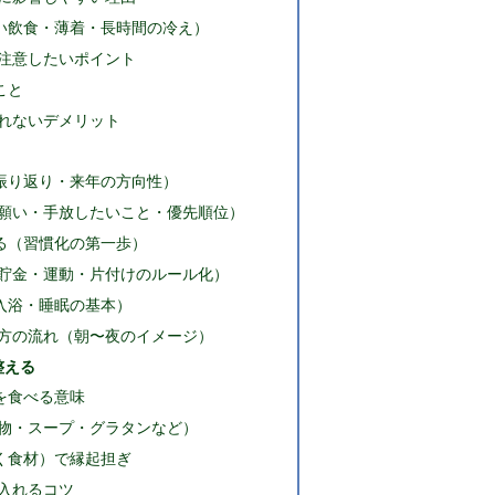
い飲食・薄着・長時間の冷え）
注意したいポイント
こと
れないデメリット
振り返り・来年の方向性）
願い・手放したいこと・優先順位）
る（習慣化の第一歩）
貯金・運動・片付けのルール化）
入浴・睡眠の基本）
方の流れ（朝〜夜のイメージ）
整える
を食べる意味
物・スープ・グラタンなど）
く食材）で縁起担ぎ
入れるコツ