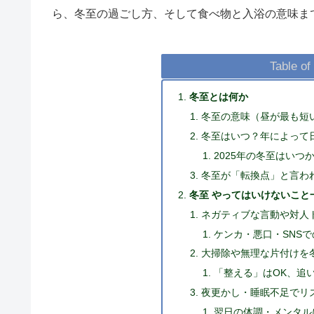
ら、冬至の過ごし方、そして食べ物と入浴の意味ま
Table of
冬至とは何か
冬至の意味（昼が最も短
冬至はいつ？年によって
2025年の冬至はいつ
冬至が「転換点」と言わ
冬至 やってはいけないこと
ネガティブな言動や対人
ケンカ・悪口・SNS
大掃除や無理な片付けを
「整える」はOK、追
夜更かし・睡眠不足でリ
翌日の体調・メンタル