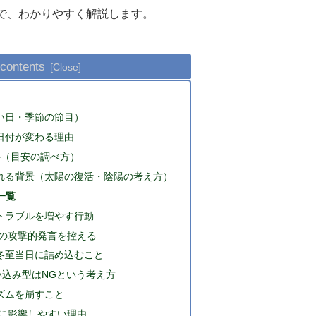
で、わかりやすく解説します。
 contents
い日・季節の節目）
日付が変わる理由
か（目安の調べ方）
れる背景（太陽の復活・陰陽の考え方）
一覧
トラブルを増やす行動
での攻撃的発言を控える
冬至当日に詰め込むこと
い込み型はNGという考え方
ズムを崩すこと
に影響しやすい理由