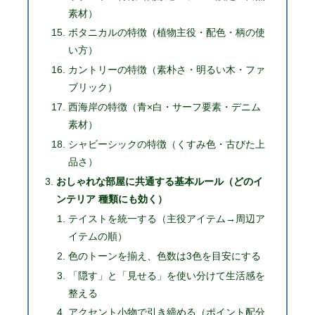
素材）
ボタニカルの特徴（植物主役・配色・柄の使
い方）
カントリーの特徴（素朴さ・明るい木・ファ
ブリック）
西海岸の特徴（青×白・サーフ要素・デニム
素材）
シャビーシックの特徴（くすみ色・古びた上
品さ）
おしゃれな部屋に共通する基本ルール（どのイ
ンテリア 種類にも効く）
テイストを統一する（主役アイテム→周辺ア
イテムの順）
色のトーンを揃え、色数は3色を目安にする
「隠す」と「見せる」を使い分けて生活感を
整える
アクセント小物で引き締める（ポイント配分