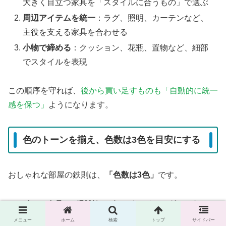
大きく目立つ家具を「スタイルに合うもの」で選ぶ
周辺アイテムを統一
：ラグ、照明、カーテンなど、
主役を支える家具を合わせる
小物で締める
：クッション、花瓶、置物など、細部
でスタイルを表現
この順序を守れば、
後から買い足すものも「自動的に統一
感を保つ」
ようになります。
色のトーンを揃え、色数は3色を目安にする
おしゃれな部屋の鉄則は、
「色数は3色」
です。
ベースカラー（70%）
：白、ベージュ、グレーな
ど、壁や大きな家具に使う色
メニュー
ホーム
検索
トップ
サイドバー