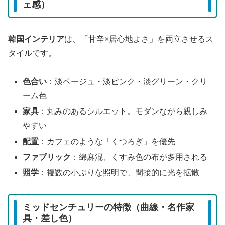
ェ感）
韓国インテリア
は、「甘辛×居心地よさ」を両立させるス
タイルです。
色合い
：淡ベージュ・淡ピンク・淡グリーン・クリ
ーム色
家具
：丸みのあるシルエット。モダンながら親しみ
やすい
配置
：カフェのような「くつろぎ」を優先
ファブリック
：綿麻混、くすみ色の布が多用される
照学
：複数の小ぶりな照明で、間接的に光を拡散
ミッドセンチュリーの特徴（曲線・名作家
具・差し色）