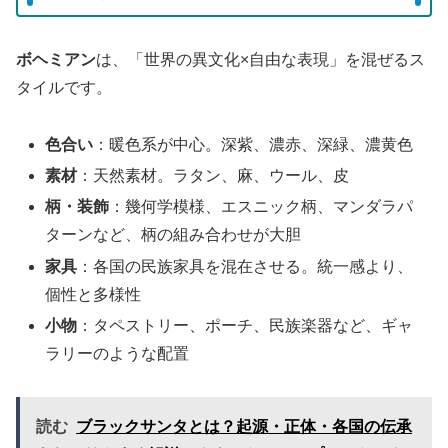
ボヘミアン
は、「世界の異文化×自由な表現」を混ぜるス
タイルです。
色合い
：暖色系が中心。深紫、濃赤、深緑、濃黄色
素材
：天然素材。ラタン、麻、ウール、皮
柄・装飾
：幾何学模様、エスニック柄、マンダラパ
ターンなど、柄の組み合わせが大胆
家具
：各国の民族家具を混在させる。統一感より、
個性と多様性
小物
：タペストリー、ポーチ、民族楽器など、ギャ
ラリーのような配置
読む
ブラックサンタとは？起源・正体・各国の伝承