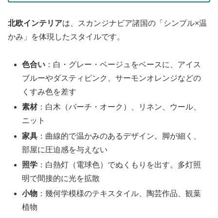
北欧インテリア
は、スカンジナビア諸国の「シンプル×温
かみ」を体現したスタイルです。
色合い
：白・グレー・ベージュをベースに、アイス
ブルーやダスティピンク、サーモンオレンジなどの
くすみ色を差す
素材
：白木（バーチ・オーク）、リネン、ウール、
ニット
家具
：曲線的で温かみのあるデザイン。脚が細く、
部屋に圧迫感を与えない
照学
：白熱灯（電球色）でぬくもりを出す。多灯照
明で間接的に光を拡散
小物
：幾何学模様のテキスタイル、陶芸作品、観葉
植物